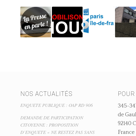
NOS ACTUALITÉS
POUR
ENQUETE PUBLIQUE : OAP RD 906
345-34
de Gaul
DEMANDE DE PARTICIPATION
92140
CITOYENNE : PROPOSITION
D’ENQUETE « NE RESTEZ PAS SANS
France