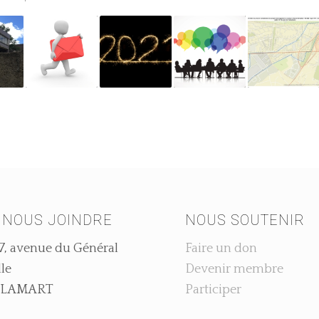
 NOUS JOINDRE
NOUS SOUTENIR
7, avenue du Général
Faire un don
le
Devenir membre
 CLAMART
Participer